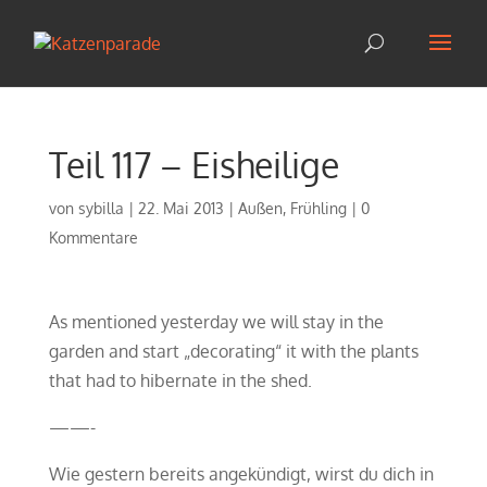
Teil 117 – Eisheilige
von
sybilla
|
22. Mai 2013
|
Außen
,
Frühling
|
0
Kommentare
As mentioned yesterday we will stay in the
garden and start „decorating“ it with the plants
that had to hibernate in the shed.
——-
Wie gestern bereits angekündigt, wirst du dich in