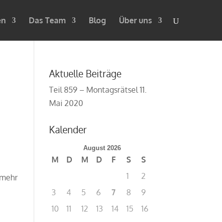
en
Das Team
Blog
Über uns
Aktuelle Beiträge
Teil 859 – Montagsrätsel
11.
Mai 2020
Kalender
August 2026
M
D
M
D
F
S
S
1
2
 mehr
3
4
5
6
7
8
9
10
11
12
13
14
15
16