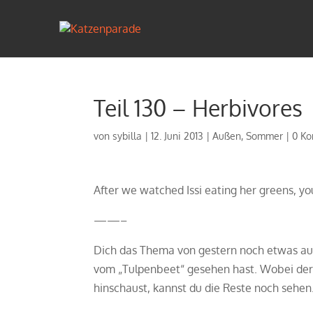
Teil 130 – Herbivores
von
sybilla
|
12. Juni 2013
|
Außen
,
Sommer
|
0 K
After we watched Issi eating her greens, yo
——–
Dich das Thema von gestern noch etwas ausd
vom „Tulpenbeet“ gesehen hast. Wobei der 
hinschaust, kannst du die Reste noch sehen. 