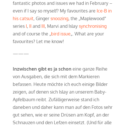
fantastic photos and issues we had in February –
even if I say so myself? My favourites are
Ice-B in
his catsuit
, Ginger
snoozing
, the „Maplewood“
series
I
,
II
and
III
, Marvi and Islay
synchronising
and of course the „
bird issue
„. What are your
favourites? Let me know!
———
Inzwischen gibt es ja schon
eine ganze Reihe
von Ausgaben, die sich mit dem Markieren
befassen. Heute möchte ich euch einige Bilder
zeigen, auf denen sich Islay an unserem Baby-
Apfelbaum reibt. Zufälligerweise stand ich
daneben und daher kann man auf den Fotos sehr
gut sehen, wie er seine Drüsen am Kopf, an der
Schnauzen und den Lefzen einsetzt. (Und für alle