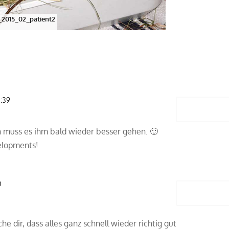
z_2015_02_patient2
1:39
Antwort
 muss es ihm bald wieder besser gehen. 🙂
elopments!
0
Antwort
e dir, dass alles ganz schnell wieder richtig gut