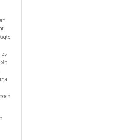
rum
ht
tigte
 es
 ein
n
rima
 noch
n