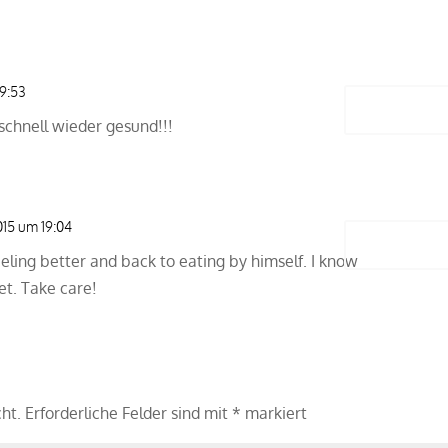
19:53
Antwort
 schnell wieder gesund!!!
015 um 19:04
Antwort
feeling better and back to eating by himself. I know
pet. Take care!
cht.
Erforderliche Felder sind mit
*
markiert