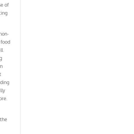
se of
ting
 non-
 food
ll
ng
On
t
eding
lly
ore.
 the