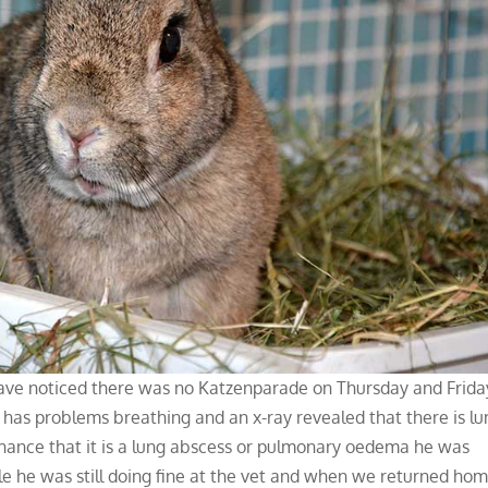
ave noticed there was no Katzenparade on Thursday and Frida
e has problems breathing and an x-ray revealed that there is l
 chance that it is a lung abscess or pulmonary oedema he was
ile he was still doing fine at the vet and when we returned ho