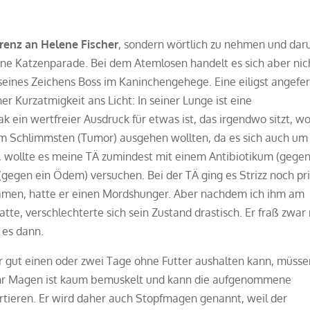
erenz an Helene Fischer
, sondern wörtlich zu nehmen und da
ne Katzenparade. Bei dem Atemlosen handelt es sich aber nic
seines Zeichens Boss im Kaninchengehege. Eine eiligst angefer
 Kurzatmigkeit ans Licht: In seiner Lunge ist eine
 ein wertfreier Ausdruck für etwas ist, das irgendwo sitzt, wo
vom Schlimmsten (Tumor) ausgehen wollten, da es sich auch um
 wollte es meine TÄ zumindest mit einem Antibiotikum (gege
gegen ein Ödem) versuchen. Bei der TÄ ging es Strizz noch p
amen, hatte er einen Mordshunger. Aber nachdem ich ihm am
e, verschlechterte sich sein Zustand drastisch. Er fraß zwar
 es dann.
r gut einen oder zwei Tage ohne Futter aushalten kann, müsse
Ihr Magen ist kaum bemuskelt und kann die aufgenommene
rtieren. Er wird daher auch Stopfmagen genannt, weil der