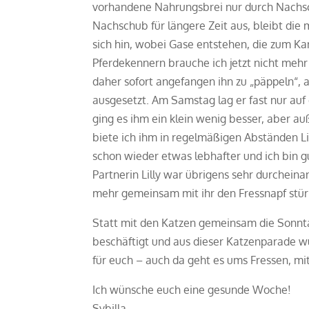
vorhandene Nahrungsbrei nur durch Nachsc
Nachschub für längere Zeit aus, bleibt di
sich hin, wobei Gase entstehen, die zum Ka
Pferdekennern brauche ich jetzt nicht mehr 
daher sofort angefangen ihn zu „päppeln“,
ausgesetzt. Am Samstag lag er fast nur auf
ging es ihm ein klein wenig besser, aber au
biete ich ihm in regelmäßigen Abständen Lieb
schon wieder etwas lebhafter und ich bin gu
Partnerin Lilly war übrigens sehr durchein
mehr gemeinsam mit ihr den Fressnapf stü
Statt mit den Katzen gemeinsam die Sonnt
beschäftigt und aus dieser Katzenparade w
für euch – auch da geht es ums Fressen, mit
Ich wünsche euch eine gesunde Woche!
Sybilla