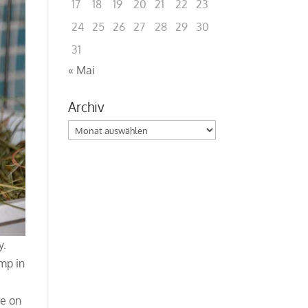
17
18
19
20
21
22
23
24
25
26
27
28
29
30
31
« Mai
Archiv
Archiv
y.
ump in
me on