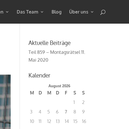
en
Das Team
Blog
Über uns
Aktuelle Beiträge
Teil 859 – Montagsrätsel
11.
Mai 2020
Kalender
August 2026
M
D
M
D
F
S
S
1
2
3
4
5
6
7
8
9
10
11
12
13
14
15
16