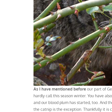
As I have mentioned before
our part of G
hardly call this season winter. You have al
and our blood plum has started, too. And the 
the catnip is the exception. Thankfully it is