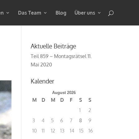
en
Das Team
Blog
Über uns
Aktuelle Beiträge
Teil 859 – Montagsrätsel
11.
Mai 2020
Kalender
August 2026
M
D
M
D
F
S
S
1
2
3
4
5
6
7
8
9
10
11
12
13
14
15
16