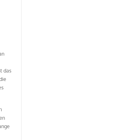
an
t das
die
es
n
hen
lange