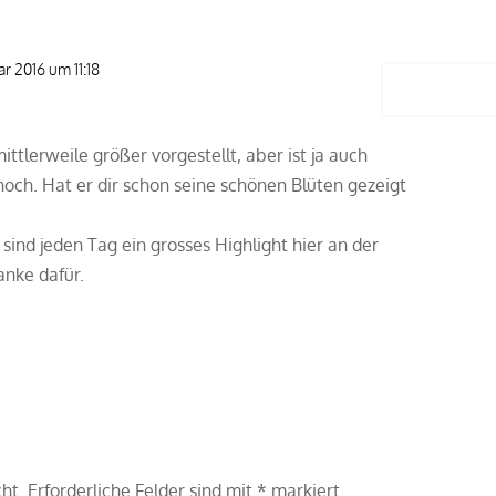
ar 2016 um 11:18
Antwort
2016_02_ferdinand1
ttlerweile größer vorgestellt, aber ist ja auch
och. Hat er dir schon seine schönen Blüten gezeigt
?
sind jeden Tag ein grosses Highlight hier an der
anke dafür.
cht.
Erforderliche Felder sind mit
*
markiert