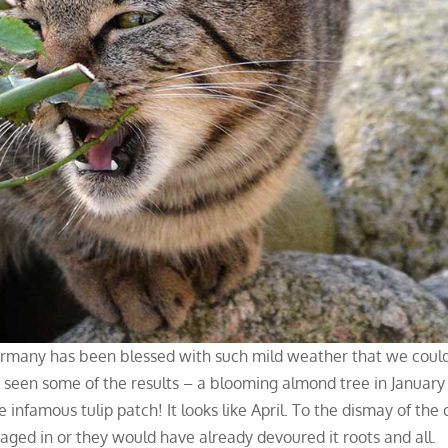
ermany has been blessed with such mild weather that we coul
so seen some of the results – a blooming almond tree in January
infamous tulip patch! It looks like April. To the dismay of the 
 caged in or they would have already devoured it roots and all.