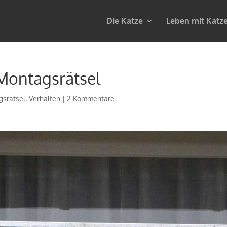
Die Katze
Leben mit Katz
 Montagsrätsel
gsrätsel
,
Verhalten
|
2 Kommentare