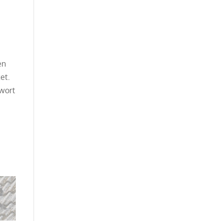
en
et.
twort