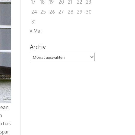
17
18
19
20
21
22
23
24
25
26
27
28
29
30
31
« Mai
Archiv
Archiv
lean
 a
ho has
aspar