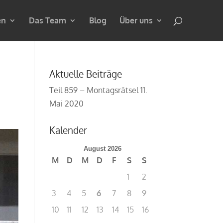
en
Das Team
Blog
Über uns
Aktuelle Beiträge
Teil 859 – Montagsrätsel
11.
Mai 2020
Kalender
August 2026
M
D
M
D
F
S
S
1
2
3
4
5
6
7
8
9
10
11
12
13
14
15
16