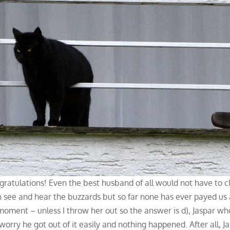
atulations! Even the best husband of all would not have to c
an see and hear the buzzards but so far none has ever payed us
he moment – unless I throw her out so the answer is d), Jaspar w
 worry he got out of it easily and nothing happened. After all, J