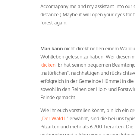
Accomapany me and my assistant into our enc
distance.) Maybe it will open your eyes for
forest again.
————–
Man kann
nicht direkt neben einem Wald u
Wohlleben gelesen zu haben. Wer diesen mu
klicken.
Er hat seinen bequemen Beamtenjob 
„natürlichen“, nachhaltigen und rücksichtsvo
erfolgreich in der Gemeinde Hümmel in die 
sowohl in den Reihen der Holz- und Forstwirt
Feinde gemacht.
Wie ihr euch vorstellen könnt, bin ich ein 
„
Der Wald II
“ erwähnt, sind die bei uns ty
Pilzarten und mehr als 6.700 Tierarten. Di
verbunden und bilden einen riesigen lebe