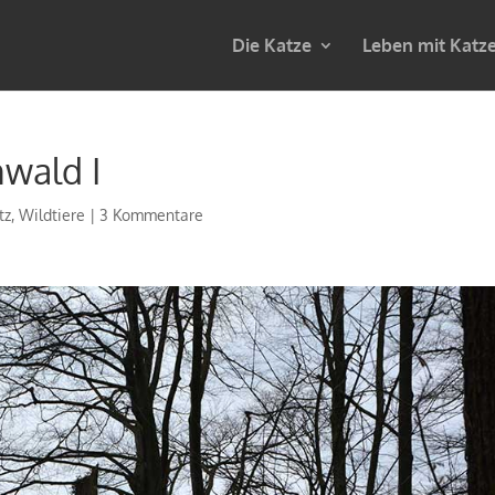
Die Katze
Leben mit Katz
nwald I
tz
,
Wildtiere
|
3 Kommentare