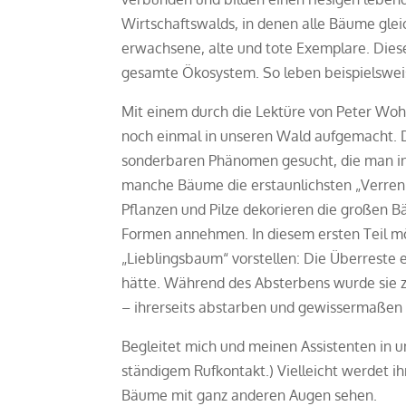
Wirtschaftswalds, in denen alle Bäume gleic
erwachsene, alte und tote Exemplare. Diese
gesamte Ökosystem. So leben beispielsweis
Mit einem durch die Lektüre von Peter Woh
noch einmal in unseren Wald aufgemacht. D
sonderbaren Phänomen gesucht, die man in 
manche Bäume die erstaunlichsten „Verre
Pflanzen und Pilze dekorieren die großen
Formen annehmen. In diesem ersten Teil m
„Lieblingsbaum“ vorstellen: Die Überreste 
hätte. Während des Absterbens wurde sie z
– ihrerseits abstarben und gewissermaßen 
Begleitet mich und meinen Assistenten in u
ständigem Rufkontakt.) Vielleicht werdet 
Bäume mit ganz anderen Augen sehen.