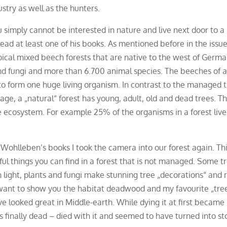
stry as well as the hunters.
u simply cannot be interested in nature and live next door to a
ead at least one of his books. As mentioned before in the issu
ypical mixed beech forests that are native to the west of Germ
nd fungi and more than 6.700 animal species. The beeches of 
s to form one huge living organism. In contrast to the managed 
age, a „natural“ forest has young, adult, old and dead trees. Th
le ecosystem. For example 25% of the organisms in a forest live
Wohlleben’s books I took the camera into our forest again. Th
ul things you can find in a forest that is not managed. Some t
 light, plants and fungi make stunning tree „decorations“ and 
 I want to show you the habitat deadwood and my favourite „tre
 looked great in Middle-earth. While dying it at first became
 finally dead – died with it and seemed to have turned into st