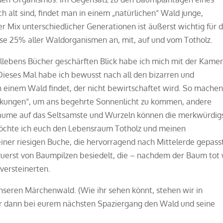
h alt sind, findet man in einem „natürlichen“ Wald junge,
r Mix unterschiedlicher Generationen ist äußerst wichtig für 
e 25% aller Waldorganismen an, mit, auf und vom Totholz.
llebens Bücher geschärften Blick habe ich mich mit der Kame
ieses Mal habe ich bewusst nach all den bizarren und
einem Wald findet, der nicht bewirtschaftet wird. So mache
nkungen“, um ans begehrte Sonnenlicht zu kommen, andere
 Bäume auf das Seltsamste und Wurzeln können die merkwürdig
öchte ich euch den Lebensraum Totholz und meinen
einer riesigen Buche, die hervorragend nach Mittelerde gepass
uerst von Baumpilzen besiedelt, die – nachdem der Baum tot
versteinerten.
nseren Märchenwald. (Wie ihr sehen könnt, stehen wir in
ihr dann bei eurem nächsten Spaziergang den Wald und seine