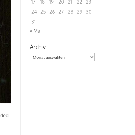
17
18
19
20
21
22
23
24
25
26
27
28
29
30
31
« Mai
Archiv
Archiv
aded
a