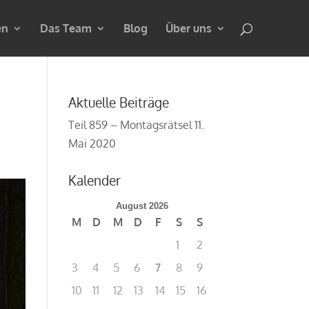
en
Das Team
Blog
Über uns
Aktuelle Beiträge
Teil 859 – Montagsrätsel
11.
Mai 2020
Kalender
August 2026
M
D
M
D
F
S
S
1
2
3
4
5
6
7
8
9
10
11
12
13
14
15
16