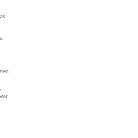
das
ra
n
sten
t
 war