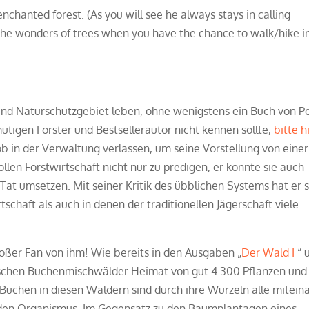
hanted forest. (As you will see he always stays in calling
 the wonders of trees when you have the chance to walk/hike i
nd Naturschutzgebiet leben, ohne wenigstens ein Buch von P
tigen Förster und Bestsellerautor nicht kennen sollte,
bitte h
in der Verwaltung verlassen, um seine Vorstellung von einer
llen Forstwirtschaft nicht nur zu predigen, er konnte sie auch
Tat umsetzen. Mit seiner Kritik des übblichen Systems hat er s
schaft als auch in denen der traditionellen Jägerschaft viele
großer Fan von ihm! Wie bereits in den Ausgaben „
Der Wald I
“ 
pischen Buchenmischwälder Heimat von gut 4.300 Pflanzen und
e Buchen in diesen Wäldern sind durch ihre Wurzeln alle mitein
nden Organismus. Im Gegensatz zu den Baumplantagen eines