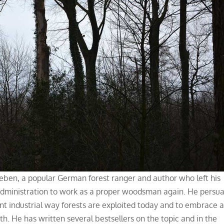
ben, a popular German forest ranger and author who left his
ry administration to work as a proper woodsman again. He persu
nt industrial way forests are exploited today and to embrace 
h. He has written several bestsellers on the topic and in the