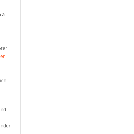
n a
eter
ier
ich
und
ander