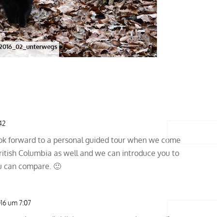
_2016_02_unterwegs
42
Antwort
look forward to a personal guided tour when we come
 British Columbia as well and we can introduce you to
ou can compare. 🙂
16 um 7:07
Antwort