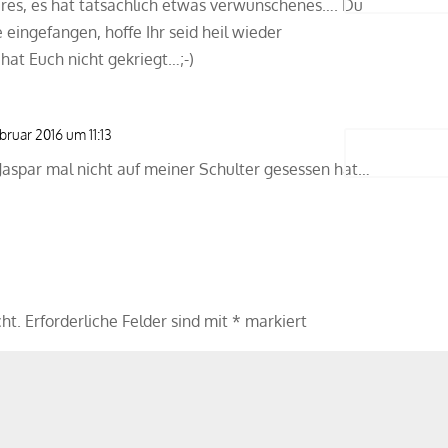
res, es hat tatsächlich etwas verwunschenes…. Du
e eingefangen, hoffe Ihr seid heil wieder
r_2016_02_mecker2
at Euch nicht gekriegt…;-)
bruar 2016 um 11:13
Antwort
Jaspar mal nicht auf meiner Schulter gesessen hat…
cht.
Erforderliche Felder sind mit
*
markiert