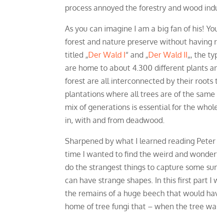
process annoyed the forestry and wood indu
As you can imagine I am a big fan of his! Yo
forest and nature preserve without having r
titled „
Der Wald I
“ and „
Der Wald II
„, the t
are home to about 4.300 different plants a
forest are all interconnected by their root
plantations where all trees are of the same 
mix of generations is essential for the who
in, with and from deadwood.
Sharpened by what I learned reading Peter 
time I wanted to find the weird and wonderf
do the strangest things to capture some sun
can have strange shapes. In this first part
the remains of a huge beech that would have
home of tree fungi that – when the tree was