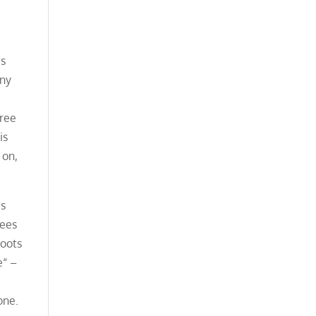
es
any
a
tree
is
 on,
is
rees
roots
e“ –
one.