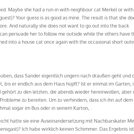
ed. Maybe she had a run-in with neighbour cat Merkel or with
uest)? Your guess is as good as mine. The result is that she do
ore. And naturally she does not want to go out into the back
can persuade her to follow me outside while the others have t
ned into a house cat once again with the occasional short outi
auben, dass Sander eigentlich ungern nach draußen geht und 
 bis er endlich aus dem Haus hüpft? Ist er einmal im Garten, i
nd gehört zu den letzten, die abends wieder hereinwollen, aber 
 Probleme zu bereiten. Um zu verhindern, dass ich ihn auf de
hmal sogar im Bus oder in seinem Karton, .
lleicht hatte sie eine Auseinandersetzung mit Nachbarskater Me
ensgast)? Ich habe wirklich keinen Schimmer. Das Ergebnis is