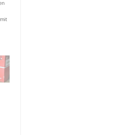
den
e
 mit