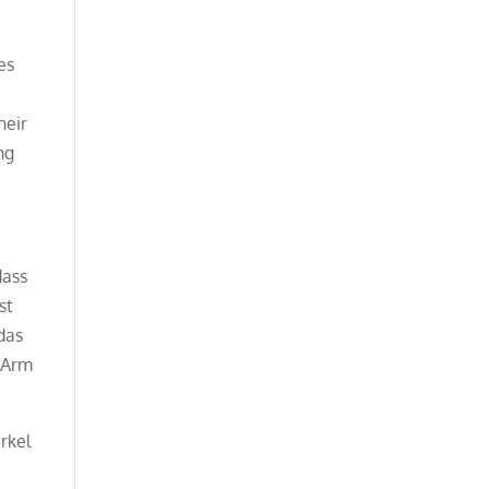
es
heir
ng
dass
st
das
m Arm
rkel
t