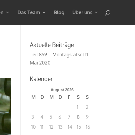
en
Das Team
Blog
Über uns
Aktuelle Beiträge
Teil 859 – Montagsrätsel
11.
Mai 2020
Kalender
August 2026
M
D
M
D
F
S
S
1
2
3
4
5
6
7
8
9
10
11
12
13
14
15
16