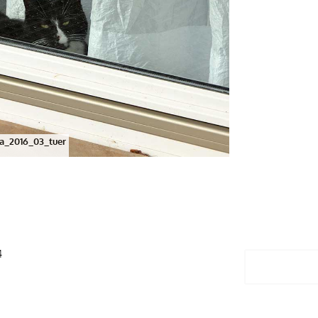
a_2016_03_tuer
4
Antwort