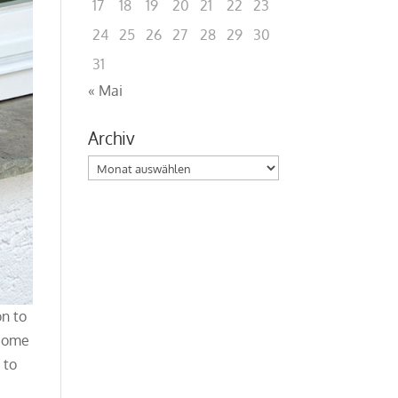
17
18
19
20
21
22
23
24
25
26
27
28
29
30
31
« Mai
Archiv
Archiv
on to
 come
 to