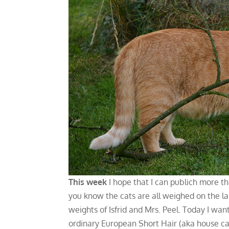
This week
I hope that I can publich more tha
you know the cats are all weighed on the l
weights of Isfrid and Mrs. Peel. Today I want
ordinary European Short Hair (aka house ca