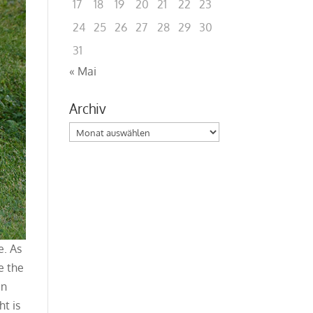
17
18
19
20
21
22
23
24
25
26
27
28
29
30
31
« Mai
Archiv
Archiv
e. As
e the
an
ht is