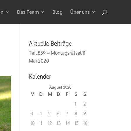
en
Das Team
Blog
Über uns
Aktuelle Beiträge
Teil 859 – Montagsrätsel
11.
Mai 2020
Kalender
August 2026
M
D
M
D
F
S
S
1
2
3
4
5
6
7
8
9
10
11
12
13
14
15
16