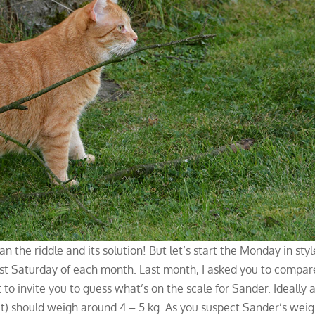
n the riddle and its solution! But let’s start the Monday in styl
ast Saturday of each month. Last month, I asked you to compar
 to invite you to guess what’s on the scale for Sander. Ideally 
t) should weigh around 4 – 5 kg. As you suspect Sander’s weig