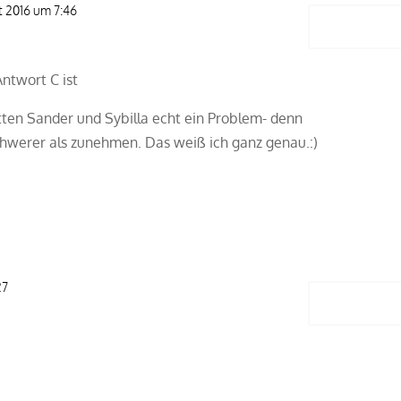
t 2016 um 7:46
Antwort
Antwort C ist
tten Sander und Sybilla echt ein Problem- denn
schwerer als zunehmen. Das weiß ich ganz genau.:)
m
27
Antwort