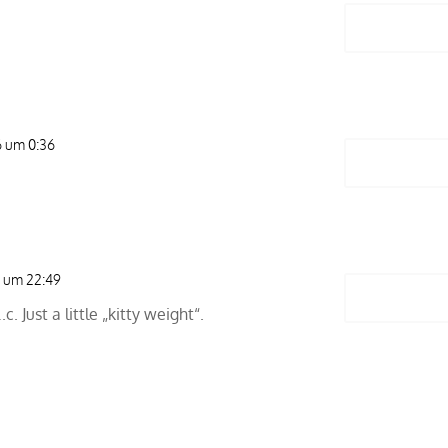
Antwort
6 um 0:36
Antwort
6 um 22:49
Antwort
. Just a little „kitty weight“.