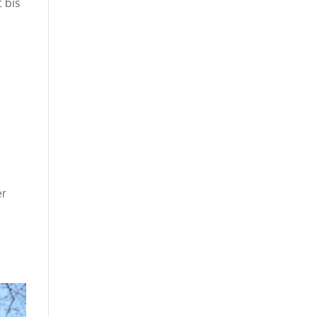
 bis
er