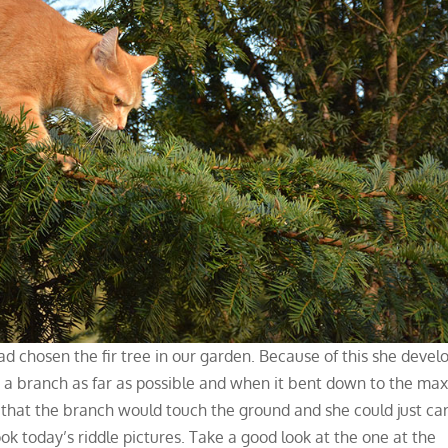
d chosen the fir tree in our garden. Because of this she devel
a branch as far as possible and when it bent down to the max
 that the branch would touch the ground and she could just ca
ok today’s riddle pictures. Take a good look at the one at the