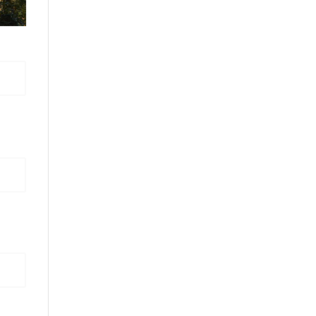
en
en
en