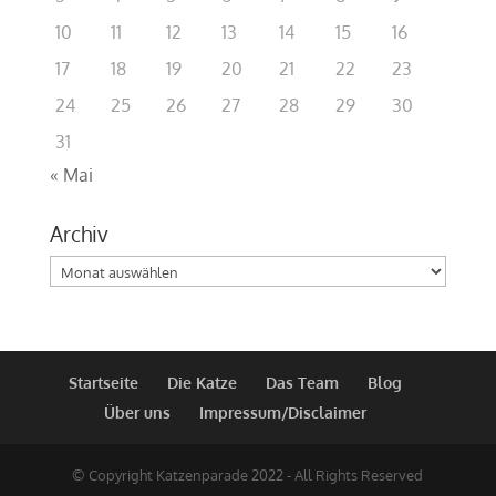
10
11
12
13
14
15
16
17
18
19
20
21
22
23
24
25
26
27
28
29
30
31
« Mai
Archiv
Archiv
Startseite
Die Katze
Das Team
Blog
Über uns
Impressum/Disclaimer
© Copyright Katzenparade 2022 - All Rights Reserved