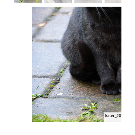
kater_20161211a